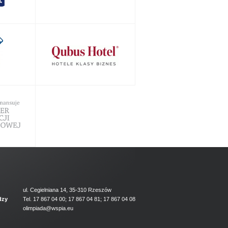
ul. Cegielniana 14, 35-310 Rzeszów
dzy
Tel. 17 867 04 00; 17 867 04 81; 17 867 04 08
olimpiada@wspia.eu