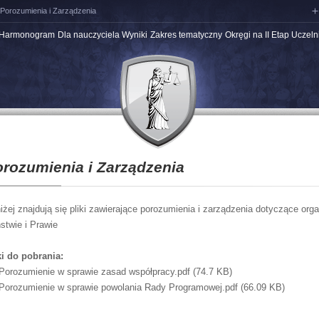
Porozumienia i Zarządzenia
Harmonogram
Dla nauczyciela
Wyniki
Zakres tematyczny
Okręgi na II Etap
Uczeln
Internetowy system obsługi
Wyniki I Etapu
Testy z bieżącej edycji
olimpiady
Wyniki II Etapu
Zakres tematyczny na I Etap
Zakres tematyczny na II Etap
Zakres tematyczny na III Etap
rozumienia i Zarządzenia
iżej znajdują się pliki zawierające porozumienia i zarządzenia dotyczące org
stwie i Prawie
ki do pobrania:
Porozumienie w sprawie zasad współpracy.pdf
(74.7 KB)
Porozumienie w sprawie powolania Rady Programowej.pdf
(66.09 KB)